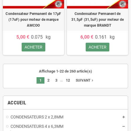
Condensateur Permanent de 17μF
Condensateur Permanent de
(17uF) pour moteur de marque
31,5μF (31,5uF) pour moteur de
AMCOO
marque BRANDT
5,00 €
0.075
kg
6,00 €
0.161
kg
ACHETER
ACHETER
Affichage 1-22 de 260 article(s)
…
1
2
3
12
navigate_next
SUIVANT
ACCUEIL
CONDENSATEURS 2 x 2,8MM
CONDENSATEURS 4 x 6,3MM