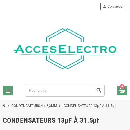
person
Connexion
0
view_headline
search
chevron_right
chevron_right
CONDENSATEURS 4 x 6,3MM
CONDENSATEURS 13µF À 31.5µf
CONDENSATEURS 13µF À 31.5µf