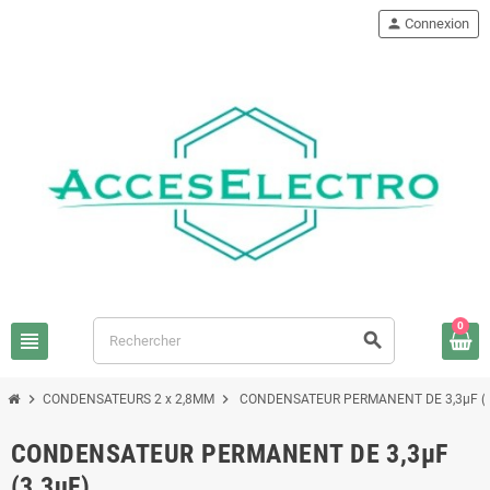
person
Connexion
0
view_headline
search
chevron_right
chevron_right
CONDENSATEURS 2 x 2,8MM
CONDENSATEUR PERMANENT DE 3,3μF (3
CONDENSATEUR PERMANENT DE 3,3μF
(3,3uF)