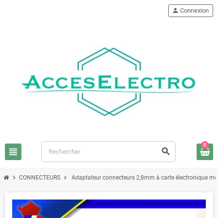
person
Connexion
0
view_headline
search
chevron_right
chevron_right
CONNECTEURS
Adaptateur connecteurs 2,8mm à carte électronique mo