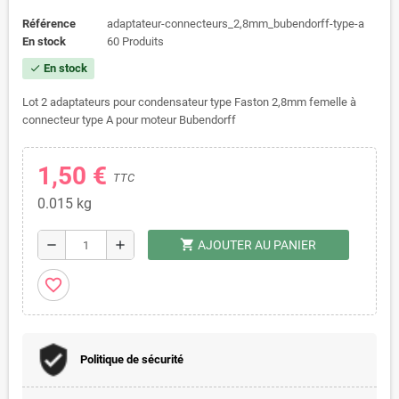
Référence
adaptateur-connecteurs_2,8mm_bubendorff-type-a
En stock
60 Produits
En stock
check
Lot 2 adaptateurs pour condensateur type Faston 2,8mm femelle à
connecteur type A pour moteur Bubendorff
1,50 €
TTC
0.015
kg
shopping_cart
remove
add
AJOUTER AU PANIER
favorite_border
Politique de sécurité