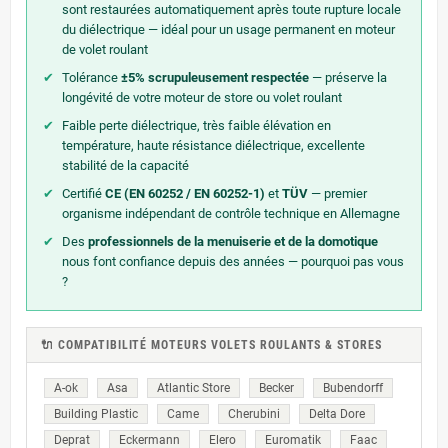
sont restaurées automatiquement après toute rupture locale
du diélectrique — idéal pour un usage permanent en moteur
de volet roulant
✔
Tolérance
±5% scrupuleusement respectée
— préserve la
longévité de votre moteur de store ou volet roulant
✔
Faible perte diélectrique, très faible élévation en
température, haute résistance diélectrique, excellente
stabilité de la capacité
✔
Certifié
CE (EN 60252 / EN 60252-1)
et
TÜV
— premier
organisme indépendant de contrôle technique en Allemagne
✔
Des
professionnels de la menuiserie et de la domotique
nous font confiance depuis des années — pourquoi pas vous
?
🔌 COMPATIBILITÉ MOTEURS VOLETS ROULANTS & STORES
A-ok
Asa
Atlantic Store
Becker
Bubendorff
Building Plastic
Came
Cherubini
Delta Dore
Deprat
Eckermann
Elero
Euromatik
Faac