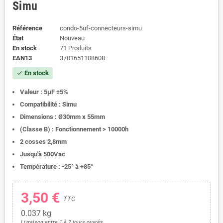
Simu
Référence
condo-5uf-connecteurs-simu
État
Nouveau
En stock
71 Produits
EAN13
3701651108608
En stock
check
Valeur : 5μF ±5%
Compatibilité : Simu
Dimensions : Ø30mm x 55mm
(Classe B) : Fonctionnement > 10000h
2 cosses 2,8mm
Jusqu'à 500Vac
Température : -25° à +85°
3,50 €
TTC
0.037
kg
Livraison entre 1 à 2 jours ouvrés