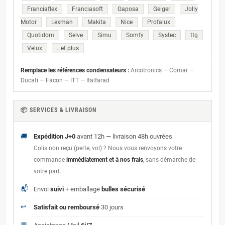
Franciaflex
Franciasoft
Gaposa
Geiger
Jolly
Motor
Lexman
Makita
Nice
Profalux
Quotidom
Selve
Simu
Somfy
Systec
ttg
Velux
…et plus
Remplace les références condensateurs :
Arcotronics — Comar —
Ducati — Facon — ITT — Italfarad
📦 SERVICES & LIVRAISON
🚚
Expédition J+0
avant 12h — livraison 48h ouvrées
Colis non reçu (perte, vol) ? Nous vous renvoyons votre
commande
immédiatement et à nos frais
, sans démarche de
votre part.
📬
Envoi
suivi
+ emballage
bulles sécurisé
↩️
Satisfait ou remboursé
30 jours
💬