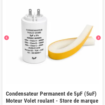
chevron_left
chevron_right
Condensateur Permanent de 5μF (5uF)
Moteur Volet roulant - Store de marque