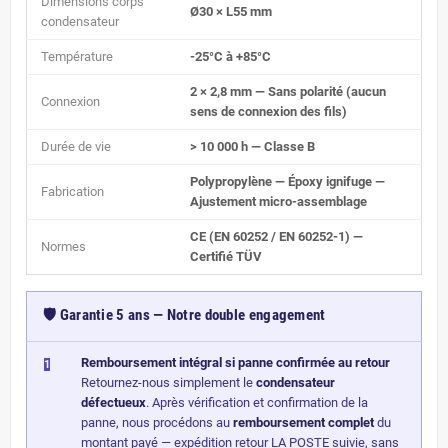
Dimensions corps
Ø30 × L55 mm
condensateur
Température
-25°C à +85°C
2 × 2,8 mm — Sans polarité (aucun
Connexion
sens de connexion des fils)
Durée de vie
> 10 000 h — Classe B
Polypropylène — Époxy ignifuge —
Fabrication
Ajustement micro-assemblage
CE (EN 60252 / EN 60252-1) —
Normes
Certifié TÜV
🛡️ Garantie 5 ans — Notre double engagement
Remboursement intégral si panne confirmée au retour
1
Retournez-nous simplement le
condensateur
défectueux
. Après vérification et confirmation de la
panne, nous procédons au
remboursement complet
du
montant payé — expédition retour LA POSTE suivie, sans