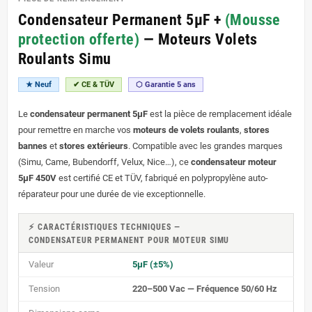
Condensateur Permanent 5µF +
(Mousse
protection offerte)
— Moteurs Volets
Roulants Simu
★ Neuf
✔ CE & TÜV
⬡ Garantie 5 ans
Le
condensateur permanent 5µF
est la pièce de remplacement idéale
pour remettre en marche vos
moteurs de volets roulants
,
stores
bannes
et
stores extérieurs
. Compatible avec les grandes marques
(Simu, Came, Bubendorff, Velux, Nice…), ce
condensateur moteur
5
µF
450V
est certifié CE et TÜV, fabriqué en polypropylène auto-
réparateur pour une durée de vie exceptionnelle.
⚡ CARACTÉRISTIQUES TECHNIQUES —
CONDENSATEUR
PERMANENT POUR MOTEUR SIMU
Valeur
5µF (±5%)
Tension
220–500 Vac — Fréquence 50/60 Hz